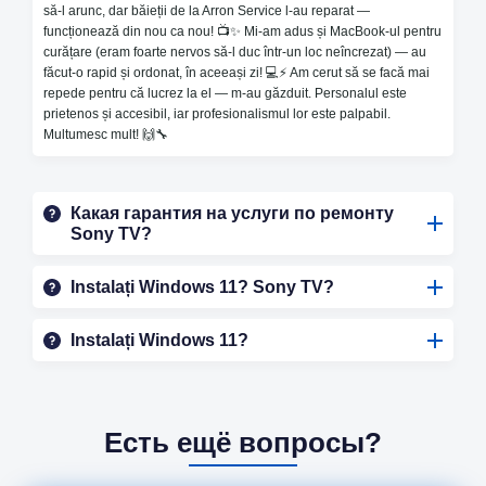
Часто задаваемые
să-l arunc, dar băieții de la Arron Service l-au reparat —
funcționează din nou ca nou! 📺✨ Mi-am adus și MacBook-ul pentru
вопросы по
curățare (eram foarte nervos să-l duc într-un loc neîncrezat) — au
făcut-o rapid și ordonat, în aceeași zi! 💻⚡️ Am cerut să se facă mai
repede pentru că lucrez la el — m-au găzduit. Personalul este
ремонту Sony TV
prietenos și accesibil, iar profesionalismul lor este palpabil.
Multumesc mult! 🙌🔧
Какая гарантия на услуги по ремонту
Sony TV?
Instalați Windows 11? Sony TV?
Instalați Windows 11?
Есть ещё вопросы?