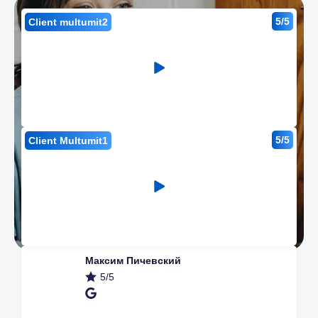
5/5
Client multumit2
5/5
Client Multumit1
Максим Пичевский
5/5
Наши преимущества