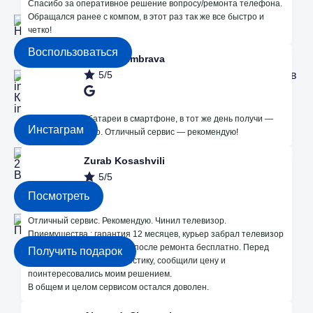
Спасибо за оперативное решение вопросу/ремонта телефона.
Обращался ранее с компом, в этот раз так же все быстро и
Незначительные поломки делаем бесплатно
четко!
Воспользоваться
Sergiy Dumbrava
5/5
Каждые месяц розыгрышы на бесплатный ремонт в
instagram
Дал на замену батареи в смартфоне, в тот же день получи —
Инстаграм
работает отлично. Отличный сервис — рекомендую!
Zurab Kosashvili
2 Офиса в Кишиневе
Bodoni 33 и Dacia 24
5/5
Посмотреть
Отличный сервис. Рекомендую. Чинил телевизор.
Получите подарок 250 лей на ремонт!
Приемущества : гарантия 12 месяцев, курьер забрал телевизор
из дома и привез обратно после ремонта бесплатно. Перед
Получить подарок
ремонтом провели диагностику, сообщили цену и
поинтересовались моим решением.
Мы в Instagram
В общем и целом сервисом остался доволен.