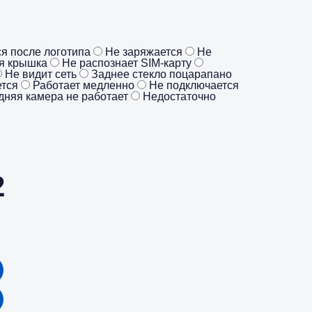
я после логотипа
Не заряжается
Не
я крышка
Не распознает SIM-карту
Не видит сеть
Заднее стекло поцарапано
ется
Работает медленно
Не подключается
дняя камера не работает
Недостаточно
2