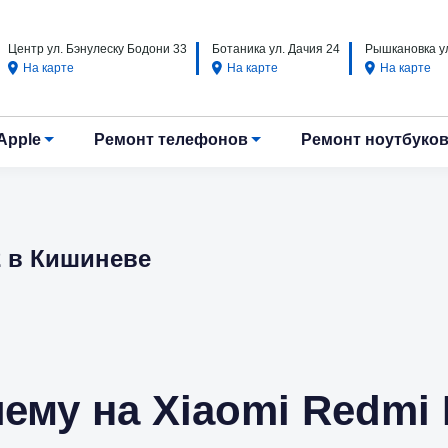
Центр ул. Бэнулеску Бодони 33
Ботаника ул. Дачия 24
Рышкановка ул
На карте
На карте
На карте
Apple
Ремонт телефонов
Ремонт ноутбуко
2 в Кишиневе
му на Xiaomi Redmi 