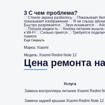
3
С чем проблема?
Стекло экрана разбилось
Показывает бел
показывает изображение
Я не слышу абоне
Быстро разряжается
Звук искажается
Або
Попала жидкость
Кнопка питания вышла 
к WI-FI
Сильно греется
Требуется подключ
памяти
Ещё
Свернуть
Марка:
Xiaomi
Модель:
Xiaomi Redmi Note 12
Цена ремонта на
Услуга
Замена контроллера питания Xiaomi Redmi N
Замена задней крышки Xiaomi Redmi Note 12