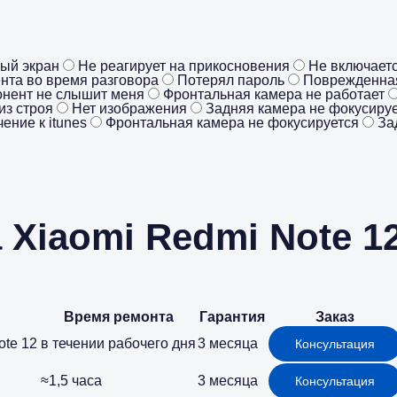
ый экран
Не реагирует на прикосновения
Не включаетс
нта во время разговора
Потерял пароль
Поврежденна
нент не слышит меня
Фронтальная камера не работает
из строя
Нет изображения
Задняя камера не фокусиру
ение к itunes
Фронтальная камера не фокусируется
За
 Xiaomi Redmi Note 1
Время ремонта
Гарантия
Заказ
ote 12
в течении рабочего дня
3 месяца
Консультация
≈1,5 часа
3 месяца
Консультация