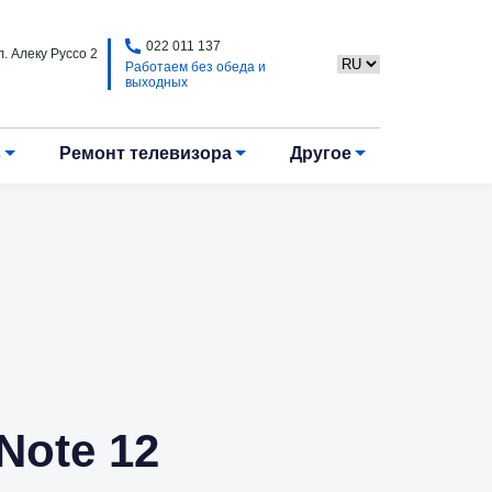
022 011 137
. Алеку Руссо 2
Работаем без обеда и
выходных
в
Ремонт телевизора
Другое
Note 12