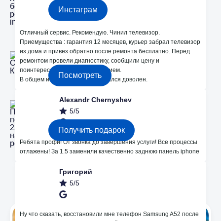
5/5
Инстаграм
Отличный сервис. Рекомендую. Чинил телевизор.
Приемущества : гарантия 12 месяцев, курьер забрал телевизор
2 Офиса в Кишиневе
из дома и привез обратно после ремонта бесплатно. Перед
Bodoni 33 и Dacia 24
ремонтом провели диагностику, сообщили цену и
поинтересовались моим решением.
Посмотреть
В общем и целом сервисом остался доволен.
Alexandr Chernyshev
Получите подарок 250 лей на ремонт!
5/5
Получить подарок
Ребята профи! От звонка до завершения услуги! Все процессы
отлажены! За 1.5 заменили качественно заднюю панель iphone
Григорий
Мы в Instagram
5/5
Ну что сказать, восстановили мне телефон Samsung A52 после