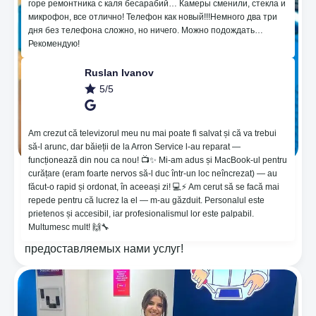
горе ремонтника с каля бесарабий… Камеры сменили, стекла и
микрофон, все отлично! Телефон как новый!!!Немного два три
дня без телефона сложно, но ничего. Можно подождать…
Рекомендую!
Ruslan Ivanov
5/5
Am crezut că televizorul meu nu mai poate fi salvat și că va trebui
să-l arunc, dar băieții de la Arron Service l-au reparat —
funcționează din nou ca nou! 📺✨ Mi-am adus și MacBook-ul pentru
curățare (eram foarte nervos să-l duc într-un loc neîncrezat) — au
🔥Нанесение пленки для защиты на основе
făcut-o rapid și ordonat, în aceeași zi! 💻⚡️ Am cerut să se facă mai
гидрогеля, который помогает от неровностей и
repede pentru că lucrez la el — m-au găzduit. Personalul este
восстанавливает царапины 🤪. 😱Мы
prietenos și accesibil, iar profesionalismul lor este palpabil.
предоставляем гарантию 365 дней! ⚙️Noi мы
Multumesc mult! 🙌🔧
берем на себя ответственность за качество
предоставляемых нами услуг!