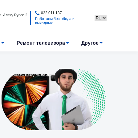
022 011 137
. Алеку Руссо 2
Работаем без обеда и
выходных
в
Ремонт телевизора
Другое
Узнать цену онлайн