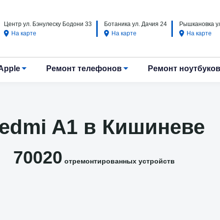
Центр ул. Бэнулеску Бодони 33
Ботаника ул. Дачия 24
Рышкановка ул
На карте
На карте
На карте
Apple
Ремонт телефонов
Ремонт ноутбуко
Redmi A1 в Кишиневе
70020
отремонтированных устройств