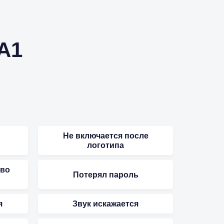
A1
Не включается после
логотипа
 во
Потерял пароль
я
Звук искажается