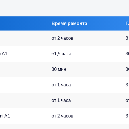
Время ремонта
Г
от 2 часов
3
i A1
≈1,5 часа
3
30 мин
3
от 1 часа
3
от 1 часа
о
mi A1
от 2 часов
3