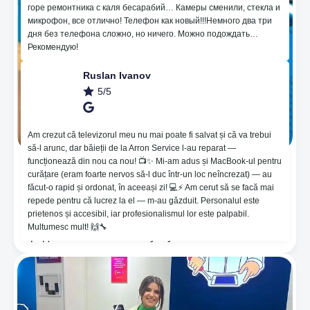
горе ремонтника с каля бесарабий… Камеры сменили, стекла и
микрофон, все отлично! Телефон как новый!!!Немного два три
дня без телефона сложно, но ничего. Можно подождать…
Рекомендую!
Ruslan Ivanov
5/5
Am crezut că televizorul meu nu mai poate fi salvat și că va trebui
să-l arunc, dar băieții de la Arron Service l-au reparat —
funcționează din nou ca nou! 📺✨ Mi-am adus și MacBook-ul pentru
🔥Нанесение пленки для защиты на основе
curățare (eram foarte nervos să-l duc într-un loc neîncrezat) — au
гидрогеля, который помогает от неровностей и
făcut-o rapid și ordonat, în aceeași zi! 💻⚡️ Am cerut să se facă mai
восстанавливает царапины 🤪. 😱Мы
repede pentru că lucrez la el — m-au găzduit. Personalul este
предоставляем гарантию 365 дней! ⚙️Noi мы
prietenos și accesibil, iar profesionalismul lor este palpabil.
берем на себя ответственность за качество
Multumesc mult! 🙌🔧
предоставляемых нами услуг!