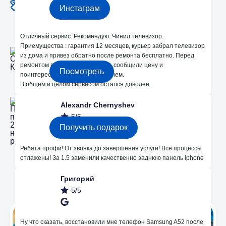
5/5
Инстаграм
Отличный сервис. Рекомендую. Чинил телевизор.
2 Офиса в Кишиневе
Приемущества : гарантия 12 месяцев, курьер забрал телевизор
Bodoni 33 и Dacia 24
из дома и привез обратно после ремонта бесплатно. Перед
ремонтом провели диагностику, сообщили цену и
Посмотреть
поинтересовались моим решением.
В общем и целом сервисом остался доволен.
Alexandr Chernyshev
Получите подарок 250 лей на ремонт!
5/5
Получить подарок
Ребята профи! От звонка до завершения услуги! Все процессы
отлажены! За 1.5 заменили качественно заднюю панель iphone
Мы в Instagram
Григорий
5/5
Ну что сказать, восстановили мне телефон Samsung A52 после