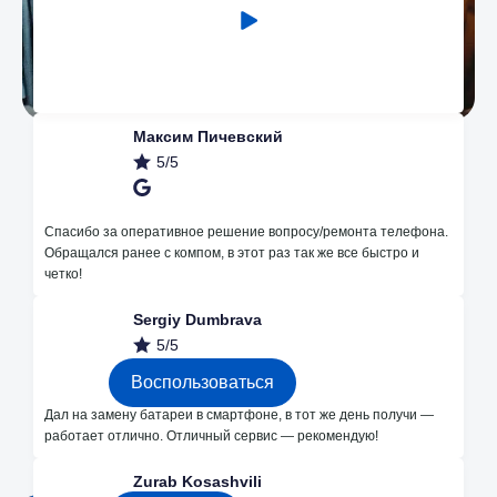
Максим Пичевский
5/5
Наши преимущества
Спасибо за оперативное решение вопросу/ремонта телефона.
Обращался ранее с компом, в этот раз так же все быстро и
четко!
Незначительные поломки делаем
Sergiy Dumbrava
бесплатно
5/5
Воспользоваться
Дал на замену батареи в смартфоне, в тот же день получи —
работает отлично. Отличный сервис — рекомендую!
Каждые месяц розыгрышы на
бесплатный ремонт в instagram
Zurab Kosashvili