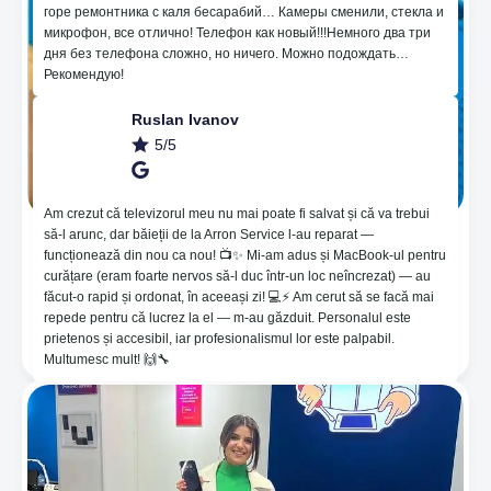
горе ремонтника с каля бесарабий… Камеры сменили, стекла и
микрофон, все отлично! Телефон как новый!!!Немного два три
дня без телефона сложно, но ничего. Можно подождать…
Рекомендую!
Ruslan Ivanov
5/5
Am crezut că televizorul meu nu mai poate fi salvat și că va trebui
să-l arunc, dar băieții de la Arron Service l-au reparat —
🔥Нанесение пленки для защиты на основе
funcționează din nou ca nou! 📺✨ Mi-am adus și MacBook-ul pentru
гидрогеля, который помогает от неровностей и
curățare (eram foarte nervos să-l duc într-un loc neîncrezat) — au
восстанавливает царапины 🤪. 😱Мы
făcut-o rapid și ordonat, în aceeași zi! 💻⚡️ Am cerut să se facă mai
предоставляем гарантию 365 дней! ⚙️Noi мы
repede pentru că lucrez la el — m-au găzduit. Personalul este
берем на себя ответственность за качество
prietenos și accesibil, iar profesionalismul lor este palpabil.
предоставляемых нами услуг!
Multumesc mult! 🙌🔧