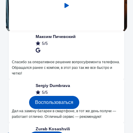
Максим Пичевский
5/5
Наши преимущества
Спасибо за оперативное решение вопросу/ремонта телефона.
Обращался ранее с компом, в этот раз так же все быстро и
четко!
Незначительные поломки делаем
Sergiy Dumbrava
бесплатно
5/5
Воспользоваться
Дал на замену батареи в смартфоне, в тот же день получи —
работает отлично. Отличный сервис — рекомендую!
Каждые месяц розыгрышы на
бесплатный ремонт в instagram
Zurab Kosashvili