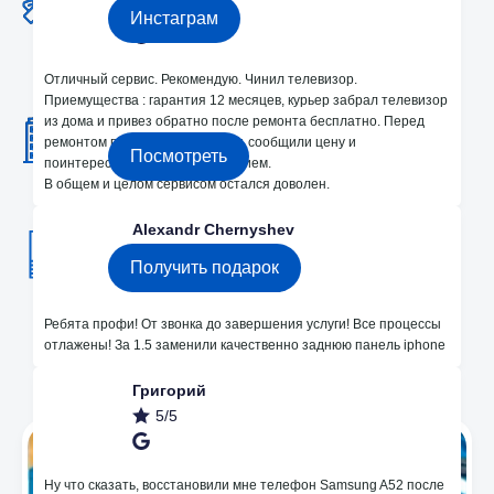
5/5
Инстаграм
Отличный сервис. Рекомендую. Чинил телевизор.
2 Офиса в Кишиневе
Приемущества : гарантия 12 месяцев, курьер забрал телевизор
Bodoni 33 и Dacia 24
из дома и привез обратно после ремонта бесплатно. Перед
ремонтом провели диагностику, сообщили цену и
Посмотреть
поинтересовались моим решением.
В общем и целом сервисом остался доволен.
Получите подарок 250 лей на ремонт!
Alexandr Chernyshev
5/5
Получить подарок
Ребята профи! От звонка до завершения услуги! Все процессы
отлажены! За 1.5 заменили качественно заднюю панель iphone
Мы в Instagram
Григорий
5/5
Ну что сказать, восстановили мне телефон Samsung A52 после