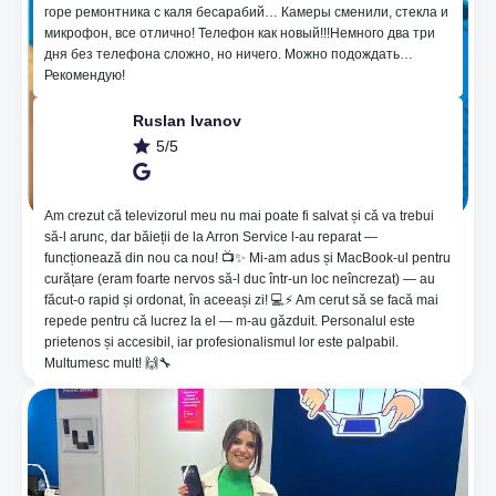
горе ремонтника с каля бесарабий… Камеры сменили, стекла и
микрофон, все отлично! Телефон как новый!!!Немного два три
дня без телефона сложно, но ничего. Можно подождать…
Рекомендую!
Ruslan Ivanov
5/5
Am crezut că televizorul meu nu mai poate fi salvat și că va trebui
să-l arunc, dar băieții de la Arron Service l-au reparat —
🔥Нанесение пленки для защиты на основе
funcționează din nou ca nou! 📺✨ Mi-am adus și MacBook-ul pentru
гидрогеля, который помогает от неровностей и
curățare (eram foarte nervos să-l duc într-un loc neîncrezat) — au
восстанавливает царапины 🤪. 😱Мы
făcut-o rapid și ordonat, în aceeași zi! 💻⚡️ Am cerut să se facă mai
предоставляем гарантию 365 дней! ⚙️Noi мы
repede pentru că lucrez la el — m-au găzduit. Personalul este
берем на себя ответственность за качество
prietenos și accesibil, iar profesionalismul lor este palpabil.
предоставляемых нами услуг!
Multumesc mult! 🙌🔧