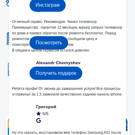
5/5
Инстаграм
Отличный сервис. Рекомендую. Чинил телевизор.
2 Офиса в Кишиневе
Приемущества : гарантия 12 месяцев, курьер забрал телевизор
Bodoni 33 и Dacia 24
из дома и привез обратно после ремонта бесплатно. Перед
ремонтом провели диагностику, сообщили цену и
Посмотреть
поинтересовались моим решением.
В общем и целом сервисом остался доволен.
Получите подарок 250 лей на ремонт!
Alexandr Chernyshev
5/5
Получить подарок
Ребята профи! От звонка до завершения услуги! Все процессы
отлажены! За 1.5 заменили качественно заднюю панель iphone
Мы в Instagram
Григорий
5/5
Ну что сказать, восстановили мне телефон Samsung A52 после