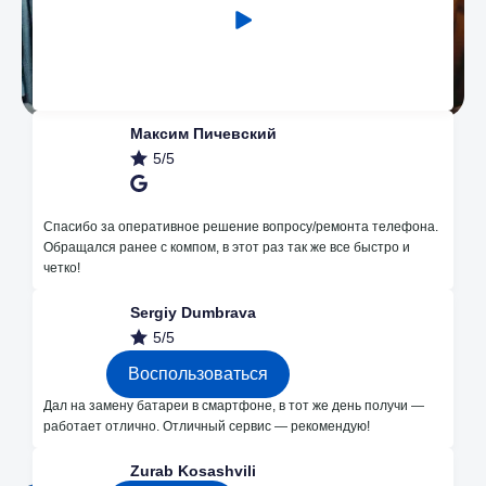
Максим Пичевский
5/5
Наши преимущества
Спасибо за оперативное решение вопросу/ремонта телефона.
Обращался ранее с компом, в этот раз так же все быстро и
четко!
Незначительные поломки делаем
Sergiy Dumbrava
бесплатно
5/5
Воспользоваться
Дал на замену батареи в смартфоне, в тот же день получи —
работает отлично. Отличный сервис — рекомендую!
Каждые месяц розыгрышы на
бесплатный ремонт в instagram
Zurab Kosashvili