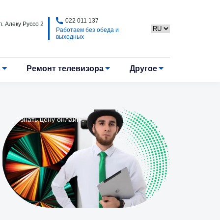
022 011 137
. Алеку Руссо 2
Работаем без обеда и
выходных
в
Ремонт телевизора
Другое
Узнать цену онлайн