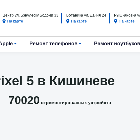
Центр ул. Бэнулеску Бодони 33
Ботаника ул. Дачия 24
Рышкановка ул
На карте
На карте
На карте
Apple
Ремонт телефонов
Ремонт ноутбуко
ixel 5 в Кишиневе
70020
отремонтированных устройств