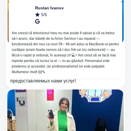
Ruslan Ivanov
5/5
Am crezut că televizorul meu nu mai poate fi salvat și că va trebui
să-l arunc, dar băieții de la Arron Service l-au reparat —
funcționează din nou ca nou! 📺✨ Mi-am adus și MacBook-ul pentru
curățare (eram foarte nervos să-l duc într-un loc neîncrezat) — au
🔥Нанесение пленки для защиты на основе
făcut-o rapid și ordonat, în aceeași zi! 💻⚡️ Am cerut să se facă mai
гидрогеля, который помогает от неровностей и
repede pentru că lucrez la el — m-au găzduit. Personalul este
восстанавливает царапины 🤪. 😱Мы
prietenos și accesibil, iar profesionalismul lor este palpabil.
предоставляем гарантию 365 дней! ⚙️Noi мы
Multumesc mult! 🙌🔧
берем на себя ответственность за качество
предоставляемых нами услуг!