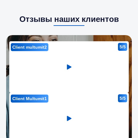
Отзывы наших клиентов
5/5
Client multumit2
5/5
Client Multumit1