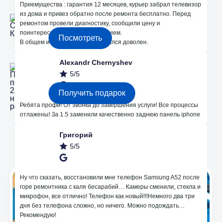
Приемущества : гарантия 12 месяцев, курьер забрал телевизор
2 Офиса в Кишиневе
из дома и привез обратно после ремонта бесплатно. Перед
Bodoni 33 и Dacia 24
ремонтом провели диагностику, сообщили цену и
поинтересовались моим решением.
Посмотреть
В общем и целом сервисом остался доволен.
Alexandr Chernyshev
Получите подарок 250 лей на ремонт!
5/5
Получить подарок
Ребята профи! От звонка до завершения услуги! Все процессы
отлажены! За 1.5 заменили качественно заднюю панель iphone
Григорий
Мы в Instagram
5/5
Ну что сказать, восстановили мне телефон Samsung A52 после
горе ремонтника с каля бесарабий… Камеры сменили, стекла и
микрофон, все отлично! Телефон как новый!!!Немного два три
дня без телефона сложно, но ничего. Можно подождать…
Рекомендую!