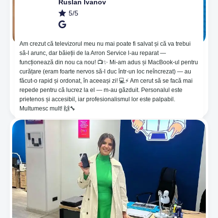
Ruslan Ivanov
5/5
Am crezut că televizorul meu nu mai poate fi salvat și că va trebui
să-l arunc, dar băieții de la Arron Service l-au reparat —
🔥Нанесение пленки для защиты на основе
funcționează din nou ca nou! 📺✨ Mi-am adus și MacBook-ul pentru
гидрогеля, который помогает от неровностей и
curățare (eram foarte nervos să-l duc într-un loc neîncrezat) — au
восстанавливает царапины 🤪. 😱Мы
făcut-o rapid și ordonat, în aceeași zi! 💻⚡️ Am cerut să se facă mai
предоставляем гарантию 365 дней! ⚙️Noi мы
repede pentru că lucrez la el — m-au găzduit. Personalul este
берем на себя ответственность за качество
prietenos și accesibil, iar profesionalismul lor este palpabil.
предоставляемых нами услуг!
Multumesc mult! 🙌🔧