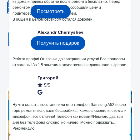
из дома и привез обратно после ремонта бесплатно. Перед
ремонтом провели диагностику, сообщили цену и
Посмотреть
поинтересовались моим решением.
В общем и целом сервисом остался доволен.
Получите подарок 250 лей на ремонт!
Alexandr Chernyshev
5/5
Получить подарок
Ребята профи! От звонка до завершения услуги! Все процессы
отлажены! За 1.5 заменили качественно заднюю панель iphone
Мы в Instagram
Григорий
5/5
Ну что сказать, восстановили мне телефон Samsung A52 после
горе ремонтника с каля бесарабий… Камеры сменили, стекла и
микрофон, все отлично! Телефон как новый!!!Немного два три
дня без телефона сложно, но ничего. Можно подождать…
Рекомендую!