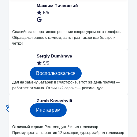
Максим Пичевский
5/5
Наши преимущества
Спасибо за оперативное решение вопросу/ремонта телефона.
Обращался ранее с компом, в этот раз так же все быстро и
четко!
Незначительные поломки делаем
Sergiy Dumbrava
бесплатно
5/5
Воспользоваться
Дал на замену батареи в смартфоне, в тот же день получи —
работает отлично. Отличный сервис — рекомендую!
Каждые месяц розыгрышы на
бесплатный ремонт в instagram
Zurab Kosashvili
5/5
Инстаграм
Отличный сервис. Рекомендую. Чинил телевизор.
2 Офиса в Кишиневе
Приемущества : гарантия 12 месяцев, курьер забрал телевизор
Bodoni 33 и Dacia 24