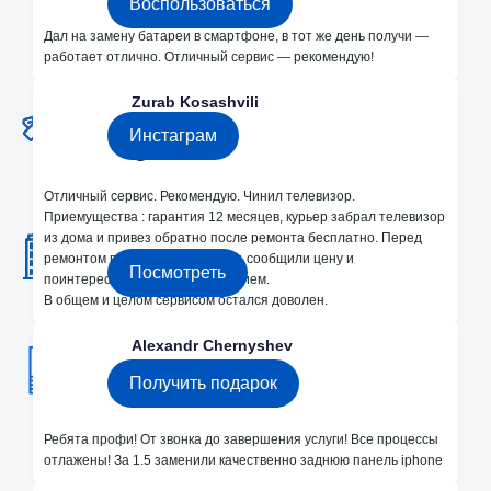
Воспользоваться
Дал на замену батареи в смартфоне, в тот же день получи —
работает отлично. Отличный сервис — рекомендую!
Каждые месяц розыгрышы на
бесплатный ремонт в instagram
Zurab Kosashvili
5/5
Инстаграм
Отличный сервис. Рекомендую. Чинил телевизор.
2 Офиса в Кишиневе
Приемущества : гарантия 12 месяцев, курьер забрал телевизор
Bodoni 33 и Dacia 24
из дома и привез обратно после ремонта бесплатно. Перед
ремонтом провели диагностику, сообщили цену и
Посмотреть
поинтересовались моим решением.
В общем и целом сервисом остался доволен.
Получите подарок 250 лей на ремонт!
Alexandr Chernyshev
5/5
Получить подарок
Ребята профи! От звонка до завершения услуги! Все процессы
отлажены! За 1.5 заменили качественно заднюю панель iphone
Мы в Instagram