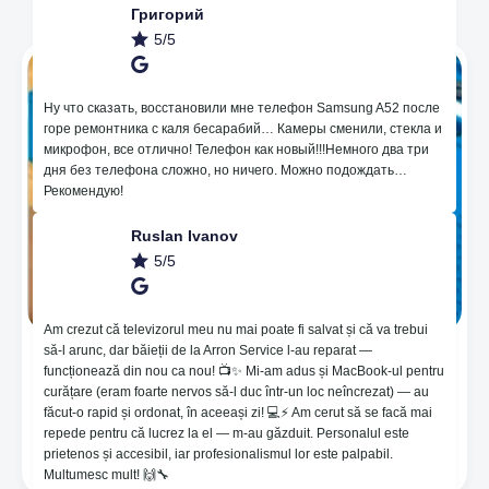
Григорий
5/5
Ну что сказать, восстановили мне телефон Samsung A52 после
горе ремонтника с каля бесарабий… Камеры сменили, стекла и
микрофон, все отлично! Телефон как новый!!!Немного два три
дня без телефона сложно, но ничего. Можно подождать…
Рекомендую!
Ruslan Ivanov
5/5
Am crezut că televizorul meu nu mai poate fi salvat și că va trebui
să-l arunc, dar băieții de la Arron Service l-au reparat —
🔥Нанесение пленки для защиты на основе
funcționează din nou ca nou! 📺✨ Mi-am adus și MacBook-ul pentru
гидрогеля, который помогает от неровностей и
curățare (eram foarte nervos să-l duc într-un loc neîncrezat) — au
восстанавливает царапины 🤪. 😱Мы
făcut-o rapid și ordonat, în aceeași zi! 💻⚡️ Am cerut să se facă mai
предоставляем гарантию 365 дней! ⚙️Noi мы
repede pentru că lucrez la el — m-au găzduit. Personalul este
берем на себя ответственность за качество
prietenos și accesibil, iar profesionalismul lor este palpabil.
предоставляемых нами услуг!
Multumesc mult! 🙌🔧