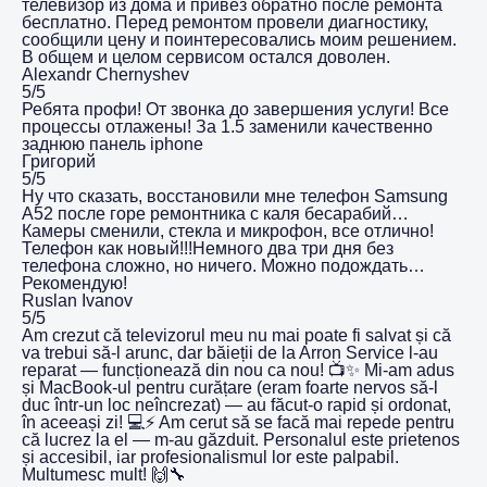
телевизор из дома и привез обратно после ремонта
бесплатно. Перед ремонтом провели диагностику,
сообщили цену и поинтересовались моим решением.
В общем и целом сервисом остался доволен.
Alexandr Chernyshev
5/5
Ребята профи! От звонка до завершения услуги! Все
процессы отлажены! За 1.5 заменили качественно
заднюю панель iphone
Григорий
5/5
Ну что сказать, восстановили мне телефон Samsung
A52 после горе ремонтника с каля бесарабий…
Камеры сменили, стекла и микрофон, все отлично!
Телефон как новый!!!Немного два три дня без
телефона сложно, но ничего. Можно подождать…
Рекомендую!
Ruslan Ivanov
5/5
Am crezut că televizorul meu nu mai poate fi salvat și că
va trebui să-l arunc, dar băieții de la Arron Service l-au
reparat — funcționează din nou ca nou! 📺✨ Mi-am adus
și MacBook-ul pentru curățare (eram foarte nervos să-l
duc într-un loc neîncrezat) — au făcut-o rapid și ordonat,
în aceeași zi! 💻⚡️ Am cerut să se facă mai repede pentru
că lucrez la el — m-au găzduit. Personalul este prietenos
și accesibil, iar profesionalismul lor este palpabil.
Multumesc mult! 🙌🔧