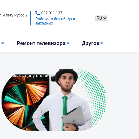
022 011 137
. Алеку Руссо 2
Работаем без обеда и
выходных
в
Ремонт телевизора
Другое
Узнать цену онлайн