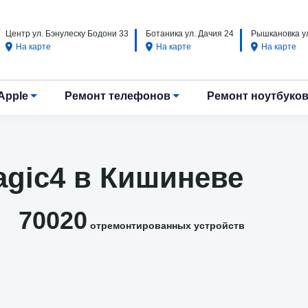
Центр ул. Бэнулеску Бодони 33
Ботаника ул. Дачия 24
Рышкановка ул
На карте
На карте
На карте
Apple
Ремонт телефонов
Ремонт ноутбуко
agic4 в Кишиневе
70020
отремонтированных устройств