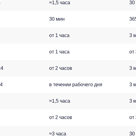
4
≈1,5 часа
30
30 мин
36
от 1 часа
3 
от 1 часа
от
c4
от 2 часов
3 
c4
в течении рабочего дня
3 
≈1,5 часа
3 
от 2 часов
от
≈3 часа
30