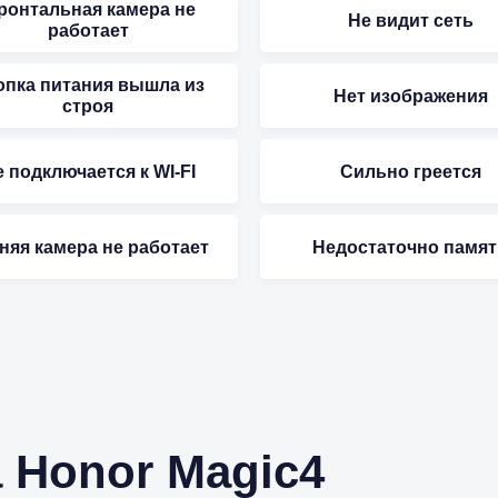
ронтальная камера не
Не видит сеть
работает
опка питания вышла из
Нет изображения
строя
 подключается к WI-FI
Сильно греется
няя камера не работает
Недостаточно памят
 Honor Magic4