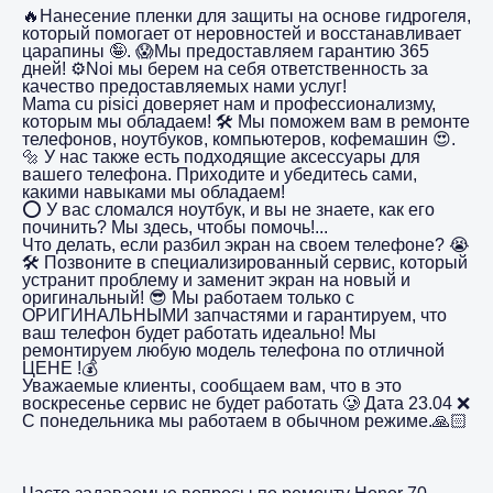
🔥Нанесение пленки для защиты на основе гидрогеля,
который помогает от неровностей и восстанавливает
царапины 🤪. 😱Мы предоставляем гарантию 365
дней! ⚙️Noi мы берем на себя ответственность за
качество предоставляемых нами услуг!
Mama cu pisici доверяет нам и профессионализму,
которым мы обладаем! 🛠️ Мы поможем вам в ремонте
телефонов, ноутбуков, компьютеров, кофемашин 😍.
🔩 У нас также есть подходящие аксессуары для
вашего телефона. Приходите и убедитесь сами,
какими навыками мы обладаем!
⭕️ У вас сломался ноутбук, и вы не знаете, как его
починить? Мы здесь, чтобы помочь!...
Что делать, если разбил экран на своем телефоне? 😭
🛠️ Позвоните в специализированный сервис, который
устранит проблему и заменит экран на новый и
оригинальный! 😎 Мы работаем только с
ОРИГИНАЛЬНЫМИ запчастями и гарантируем, что
ваш телефон будет работать идеально! Мы
ремонтируем любую модель телефона по отличной
ЦЕНЕ !💰
Уважаемые клиенты, сообщаем вам, что в это
воскресенье сервис не будет работать 🥲 Дата 23.04 ❌
С понедельника мы работаем в обычном режиме.🙏🏻