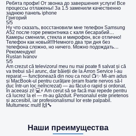
Ребята профи! От звонка до завершения услуги! Все
процессы отлажены! За 1.5 заменили качественно
заднюю панель iphone
Григорий
5/5
Ну что сказать, восстановили мне телефон Samsung
A52 после горе ремонтника с каля бесарабий…
Камеры сменили, стекла и микрофон, все отлично!
Телефон как новый!!!Немного два три дня без
телефона сложно, но ничего. Можно подождать…
Рекомендую!
Ruslan Ivanov
5/5
Am crezut că televizorul meu nu mai poate fi salvat și că
va trebui să-l arunc, dar băieții de la Arron Service l-au
reparat — funcționează din nou ca nou! 📺✨ Mi-am adus
și MacBook-ul pentru curățare (eram foarte nervos să-l
duc într-un loc neîncrezat) — au făcut-o rapid și ordonat,
în aceeași zi! 💻⚡️ Am cerut să se facă mai repede pentru
că lucrez la el — m-au găzduit. Personalul este prietenos
și accesibil, iar profesionalismul lor este palpabil.
Multumesc mult! 🙌🔧
Наши преимущества