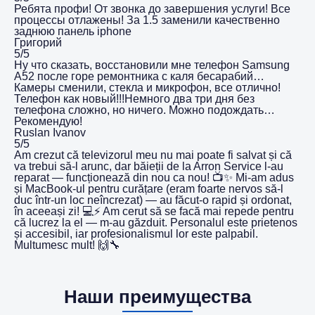
Ребята профи! От звонка до завершения услуги! Все
процессы отлажены! За 1.5 заменили качественно
заднюю панель iphone
Григорий
5/5
Ну что сказать, восстановили мне телефон Samsung
A52 после горе ремонтника с каля бесарабий…
Камеры сменили, стекла и микрофон, все отлично!
Телефон как новый!!!Немного два три дня без
телефона сложно, но ничего. Можно подождать…
Рекомендую!
Ruslan Ivanov
5/5
Am crezut că televizorul meu nu mai poate fi salvat și că
va trebui să-l arunc, dar băieții de la Arron Service l-au
reparat — funcționează din nou ca nou! 📺✨ Mi-am adus
și MacBook-ul pentru curățare (eram foarte nervos să-l
duc într-un loc neîncrezat) — au făcut-o rapid și ordonat,
în aceeași zi! 💻⚡️ Am cerut să se facă mai repede pentru
că lucrez la el — m-au găzduit. Personalul este prietenos
și accesibil, iar profesionalismul lor este palpabil.
Multumesc mult! 🙌🔧
Наши преимущества