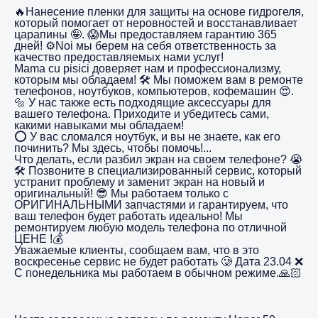
🔥Нанесение пленки для защиты на основе гидрогеля,
который помогает от неровностей и восстанавливает
царапины 🤪. 😱Мы предоставляем гарантию 365
дней! ⚙️Noi мы берем на себя ответственность за
качество предоставляемых нами услуг!
Mama cu pisici доверяет нам и профессионализму,
которым мы обладаем! 🛠️ Мы поможем вам в ремонте
телефонов, ноутбуков, компьютеров, кофемашин 😍.
🔩 У нас также есть подходящие аксессуары для
вашего телефона. Приходите и убедитесь сами,
какими навыками мы обладаем!
⭕️ У вас сломался ноутбук, и вы не знаете, как его
починить? Мы здесь, чтобы помочь!...
Что делать, если разбил экран на своем телефоне? 😭
🛠️ Позвоните в специализированный сервис, который
устранит проблему и заменит экран на новый и
оригинальный! 😎 Мы работаем только с
ОРИГИНАЛЬНЫМИ запчастями и гарантируем, что
ваш телефон будет работать идеально! Мы
ремонтируем любую модель телефона по отличной
ЦЕНЕ !💰
Уважаемые клиенты, сообщаем вам, что в это
воскресенье сервис не будет работать 🥲 Дата 23.04 ❌
С понедельника мы работаем в обычном режиме.🙏🏻