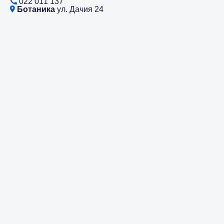
022 011 137
Ботаника
ул. Дачия 24