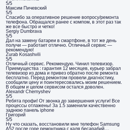
5/5
Максим Пичевский
5/5
Спасибо за оперативное решение вопросу/ремонта
телефона. Обращался ранее с компом, в этот раз так
же все быстро и четко!
Sergiy Dumbrava
5/5
Дал на замену батареи в смартфоне, в тот же день
получи — работает отлично. Отличный сервис —
рекомендую!
Zurab Kosashvili
5/5
Отличный сервис. Рекомендую. Чинил телевизор.
Приемущества : гарантия 12 месяцев, курьер забрал
телевизор из дома и привез обратно после ремонта
бесплатно. Перед ремонтом провели диагностику,
сообщили цену и поинтересовались моим решением.
В общем и целом сервисом остался доволен.
Alexandr Chernyshev
5/5
Ребята профи! От звонка до завершения услуги! Все
процессы отлажены! За 1.5 заменили качественно
заднюю панель iphone
Григорий
5/5
Ну что сказать, восстановили мне телефон Samsung
A52 после горе ремонтника с каля бесарабий…