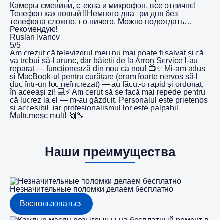
Камеры сменили, стекла и микрофон, все отлично!
Телефон как новый!!!Немного два три дня без
телефона сложно, но ничего. Можно подождать…
Рекомендую!
Ruslan Ivanov
5/5
Am crezut că televizorul meu nu mai poate fi salvat și că
va trebui să-l arunc, dar băieții de la Arron Service l-au
reparat — funcționează din nou ca nou! 📺✨ Mi-am adus
și MacBook-ul pentru curățare (eram foarte nervos să-l
duc într-un loc neîncrezat) — au făcut-o rapid și ordonat,
în aceeași zi! 💻⚡️ Am cerut să se facă mai repede pentru
că lucrez la el — m-au găzduit. Personalul este prietenos
și accesibil, iar profesionalismul lor este palpabil.
Multumesc mult! 🙌🔧
Наши преимущества
Незначительные поломки делаем бесплатно
Воспользоваться