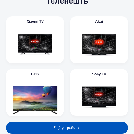
Теленешть
Xiaomi TV
Akai
BBK
Sony TV
Ещё устройства