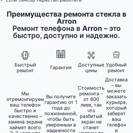
Преимущества ремонта стекла в
Arron
Ремонт телефона в
Arron
– это
быстро, доступно и надежно.
Быстрый
Доступные
Удобный
Гарантия
ремонт
цены
ремонт
Доставка
– вы
Стоимость
можете
Мы
ремонта –
Вы получите
заказать
отремонтируем
от 800
гарантию от 1
курьера,
ваш телефон
леев, так
года до
который
быстро и
что
пожизненной,
заберет
качественно –
разбитый
чтобы быть
ваш
замена экрана
экран не
уверенным в
телефон
займет всего
станет
надежности
и