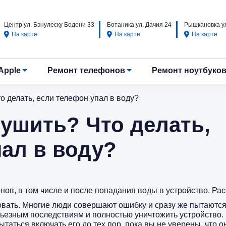
Центр ул. Бэнулеску Бодони 33
Ботаника ул. Дачия 24
Рышкановка ул
На карте
На карте
На карте
Apple
Ремонт телефонов
Ремонт ноутбуко
о делать, если телефон упал в воду?
cушить? Что делать,
пал в воду?
в, в том числе и после попадания воды в устройство. Расс
вать. Многие люди совершают ошибку и сразу же пытаются
ерьезным последствиям и полностью уничтожить устройство. 
ытаться включать его до тех пор, пока вы не уверены, что 