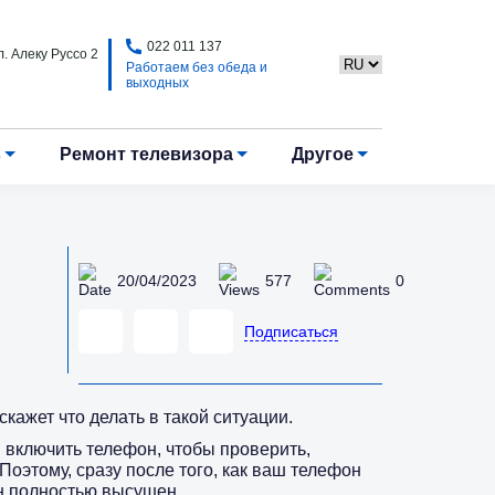
022 011 137
. Алеку Руссо 2
Работаем без обеда и
выходных
в
Ремонт телевизора
Другое
20/04/2023
577
0
Подписаться
кажет что делать в такой ситуации.
 включить телефон, чтобы проверить,
Поэтому, сразу после того, как ваш телефон
он полностью высушен.