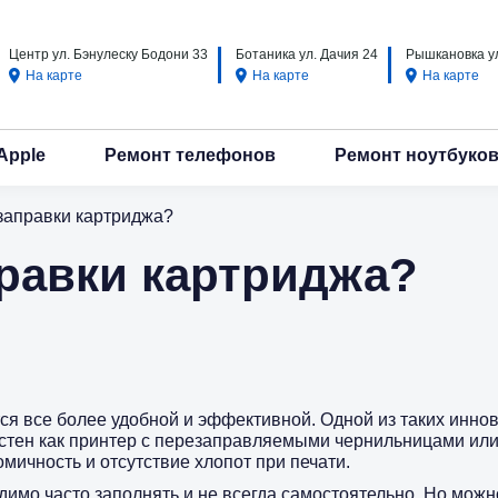
Центр ул. Бэнулеску Бодони 33
Ботаника ул. Дачия 24
Рышкановка ул
На карте
На карте
На карте
Apple
Ремонт телефонов
Ремонт ноутбуко
заправки картриджа?
правки картриджа?
ся все более удобной и эффективной. Одной из таких инно
естен как принтер с перезаправляемыми чернильницами ил
омичность и отсутствие хлопот при печати.
имо часто заполнять и не всегда самостоятельно. Но можн