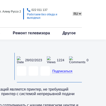
022 011 137
. Алеку Руссо 2
Работаем без обеда и
выходных
в
Ремонт телевизора
Другое
28/02/2023
1224
0
Подписаться
ваций является принтер, не требующий
и принтер с системой непрерывной подачи
о сотрудничать с нашим сервисном центре и