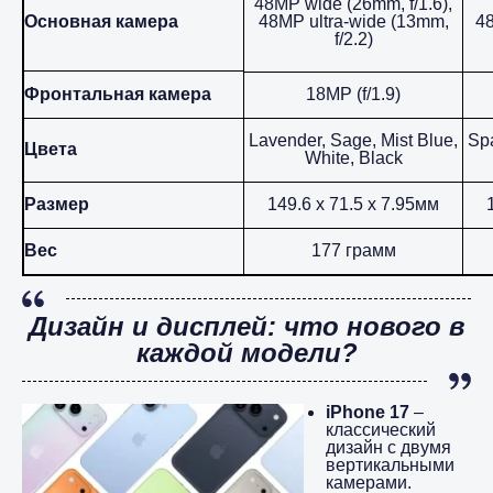
48MP wide (26mm, f/1.6),
Основная камера
48MP ultra-wide (13mm,
48
f/2.2)
Фронтальная камера
18MP (f/1.9)
Lavender, Sage, Mist Blue,
Spa
Цвета
White, Black
Размер
149.6 x 71.5 x 7.95мм
Вес
177 грамм
Дизайн и дисплей: что нового в
каждой модели?
iPhone 17
–
классический
дизайн с двумя
вертикальными
камерами.