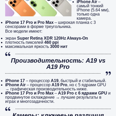
iPhone Air
–
самый тонкий
iPhone (5.64 мм),
только одна
камера.
iPhone 17 Pro и Pro Max
– широкая планка с 3
сенсорами в форме треугольника.
Все модели имеют:
экран
Super Retina XDR 120Hz Always-On
плотность пикселей
460 ppi
максимальная яркость
3000 нит
Производительность: A19 vs
A19 Pro
iPhone 17
– процессор
A19
, быстрый и стабильный.
iPhone Air
– процессор
A19 Pro
, но с 5 ядрами GPU
→ графическая производительность ниже.
iPhone 17 Pro и Pro Max
–
A19 Pro с 6 ядрами GPU
и
продвинутое охлаждение → лучшие результаты в
играх и многозадачности.
Камеры: ключевые различия