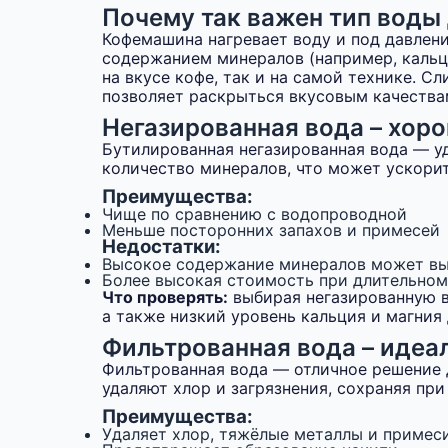
Почему так важен тип вод
Кофемашина нагревает воду и под давлени
содержанием минералов (например, кальци
на вкусе кофе, так и на самой технике. 
позволяет раскрыться вкусовым качества
Негазированная вода – хо
Бутилированная негазированная вода — уд
количество минералов, что может ускори
Преимущества:
Чище по сравнению с водопроводной
Меньше посторонних запахов и примесей
Недостатки:
Высокое содержание минералов может вы
Более высокая стоимость при длительном
Что проверять:
выбирая негазированную в
а также низкий уровень кальция и магния
Фильтрованная вода – идеа
Фильтрованная вода — отличное решение 
удаляют хлор и загрязнения, сохраняя пр
Преимущества:
Удаляет хлор, тяжёлые металлы и примес