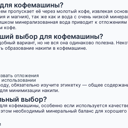
ы для кофемашины?
ем пропускает её через молотый кофе, извлекая осно
я и магния), так же как и вода с очень низкой минера
Слишком минерализованная вода приводит к отложениям 
м кофе.
роший выбор для кофемашины?
обный вариант, но не вся она одинаково полезна. Не
ть образование накипи в кофемашине.
звать отложения
 использовании
оду, обязательно изучите этикетку — общее содержани
 для минимизации накипи.
льный выбор?
для кофемашины, особенно если используется качеств
и этом необходимый минеральный баланс для хорошего 
и