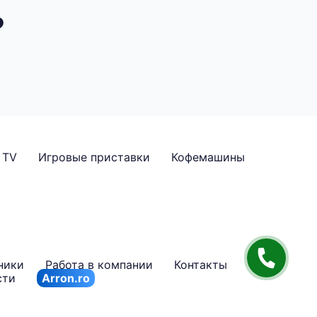
?
TV
Игровые приставки
Кофемашины
ники
Работа в компании
Контакты
сти
Arron.ro