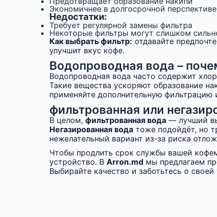
Предотвращает образование накипи
Экономичнее в долгосрочной перспективе
Недостатки:
Требует регулярной замены фильтра
Некоторые фильтры могут слишком сильно
Как выбрать фильтр:
отдавайте предпочте
улучшит вкус кофе.
Водопроводная вода – поче
Водопроводная вода часто содержит хлор,
Такие вещества ускоряют образование нак
применяйте дополнительную фильтрацию и
фильтрованная или негазир
В целом,
фильтрованная вода
— лучший вы
Негазированная вода
тоже подойдёт, но т
нежелательный вариант из-за риска отлож
Чтобы продлить срок службы вашей кофем
устройство. В
Arron.md
мы предлагаем пр
Выбирайте качество и заботьтесь о своей 