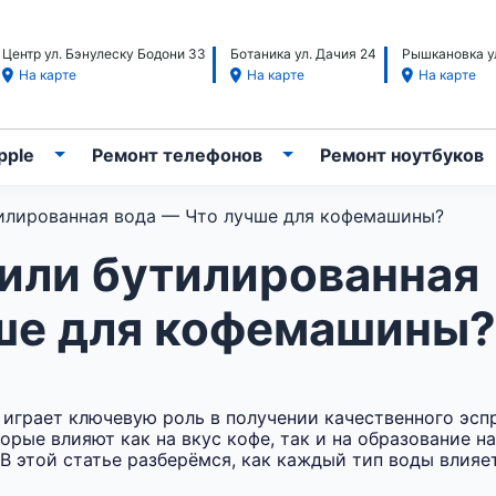
Центр ул. Бэнулеску Бодони 33
Ботаника ул. Дачия 24
Рышкановка ул
На карте
На карте
На карте
pple
Ремонт телефонов
Ремонт ноутбуков
илированная вода — Что лучше для кофемашины?
или бутилированная
чше для кофемашины?
грает ключевую роль в получении качественного эсп
орые влияют как на вкус кофе, так и на образование н
В этой статье разберёмся, как каждый тип воды влияе